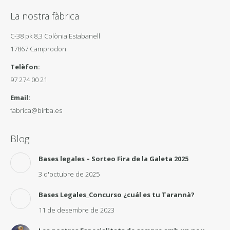
La nostra fàbrica
C-38 pk 8,3 Colònia Estabanell
17867 Camprodon
Telèfon:
97 274 00 21
Email:
fabrica@birba.es
Blog
Bases legales – Sorteo Fira de la Galeta 2025
3 d'octubre de 2025
Bases Legales_Concurso ¿cuál es tu Tarannà?
11 de desembre de 2023