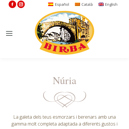
Facebook
Instagram
Español
Català
English
page
page
opens
opens
in
in
new
new
window
window
Núria
La galeta dels teus esmorzars i berenars amb una
gamma molt completa adaptada a diferents gustos i