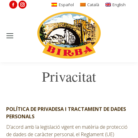
Facebook
Instagram
Español
Català
English
page
page
opens
opens
in
in
new
new
window
window
Privacitat
POLÍTICA DE PRIVADESA I TRACTAMENT DE DADES
PERSONALS
D’acord amb la legislació vigent en matèria de protecció
de dades de caràcter personal, el Reglament (UE)