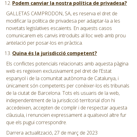
Podem canviar la nostra política de privadesa?
GALLETAS CAMPRODON, SA, es reserva el dret de
modificar la política de privadesa per adaptar-la a les
novetats legislatives escaients. En aquests casos
comunicarem els canvis introduïts al lloc web amb prou
antelació per posar-los en pràctica.
Quina és la jurisdicció competent?
Els conflictes potencials relacionats amb aquesta pàgina
web es regeixen exclusivament pel dret de l’Estat
espanyol i de la comunitat autònoma de Catalunya, i
únicament són competents per conèixer-los els tribunals
de la ciutat de Barcelona. Tots els usuaris de la web,
independentment de la jurisdicció territorial d’on hi
accedeixen, accepten de complir i de respectar aquesta
clàusula, i renuncien expressament a qualsevol altre fur
que els pugui correspondre.
Darrera actualització, 27 de març de 2023