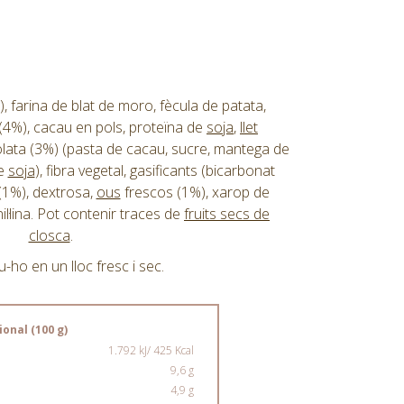
), farina de blat de moro, fècula de patata,
a (4%), cacau en pols, proteïna de
soja
,
llet
lata (3%) (pasta de cacau, sucre, mantega de
de
soja
), fibra vegetal, gasificants (bicarbonat
(1%), dextrosa,
ous
frescos (1%), xarop de
il·lina. Pot contenir traces de
fruits secs de
closca
.
ho en un lloc fresc i sec.
onal (100 g)
1.792 kJ/ 425 Kcal
9,6 g
4,9 g