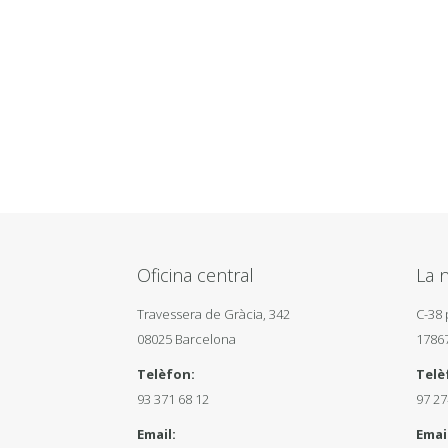
Oficina central
La n
Travessera de Gràcia, 342
C-38 
08025 Barcelona
1786
Telèfon:
Telè
93 371 68 12
97 27
Email:
Email