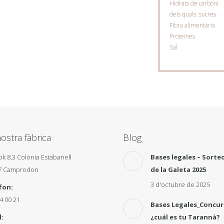
Hidrats de carboni
dels quals: sucres
Fibra alimentària
Proteïnes
Sal
ostra fàbrica
Blog
pk 8,3 Colònia Estabanell
Bases legales – Sorteo
7 Camprodon
de la Galeta 2025
3 d'octubre de 2025
fon:
4 00 21
Bases Legales_Concu
:
¿cuál es tu Tarannà?