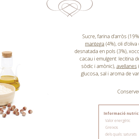
Sucre, farina d’arròs (19%
mantega
(4%), oli d’oliv
desnatada en pols (3%), xoco
cacau i emulgent: lecitina 
sòdic i amònic),
avellanes
glucosa, sal i aroma de van
Conserveu-
Informació nutrici
Valor energètic
Greixos
dels quals: saturats