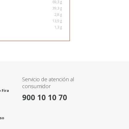
69,3 g
39,3 g
2,8 g
13,9 g
1,3 g
Servicio de atención al
consumidor
 Fira
900 10 10 70
rso