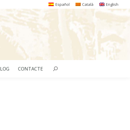
Español
Català
English
LOG
CONTACTE
Search: