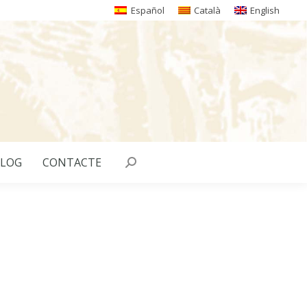
Español
Català
English
LOG
CONTACTE
Search: