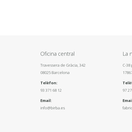
Oficina central
La n
Travessera de Gràcia, 342
C-38 
08025 Barcelona
1786
Telèfon:
Telè
93 371 68 12
97 27
Email:
Email
info@birba.es
fabri