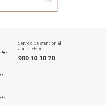
1,25 g
Servicio de atención al
consumidor
 Fira
900 10 10 70
rso
3
tats
u