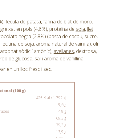
%), fècula de patata, farina de blat de moro,
greixat en pols (4,6%), proteïna de
soja
,
llet
xocolata negra (2,8%) (pasta de cacau, sucre,
lecitina de
soja
, aroma natural de vainilla), oli
icarbonat sòdic i amònic),
avellanes
, dextrosa,
rop de glucosa, sal i aroma de vanil·lina.
r en un lloc fresc i sec.
cional (100 g)
425 Kcal / 1.792 kJ
9,6 g
urades
4,9 g
69,3 g
39,3 g
13,9 g