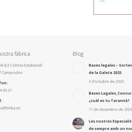
Sal
ostra fàbrica
Blog
pk 8,3 Colònia Estabanell
Bases legales – Sorteo
7 Camprodon
de la Galeta 2025
3 d'octubre de 2025
fon:
4 00 21
Bases Legales_Concu
:
¿cuál es tu Tarannà?
ca@birba.es
11 de desembre de 202
Les nostres Especiali
de sempre amb un no