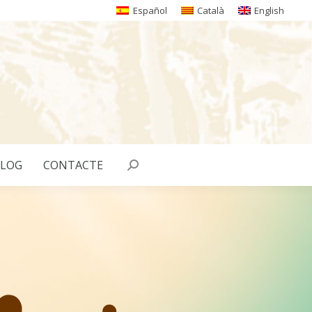
Español
Català
English
LOG
CONTACTE
Search: