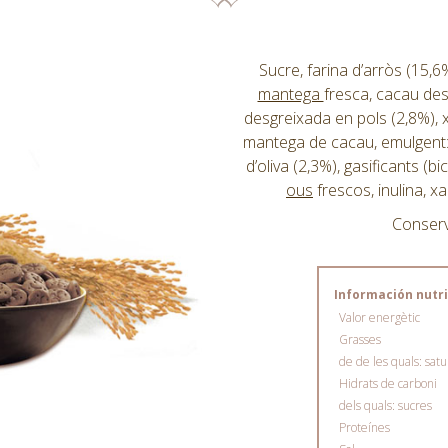
Sucre, farina d’arròs (15,6
mantega
fresca, cacau des
desgreixada en pols (2,8%), 
mantega de cacau, emulgent: 
d’oliva (2,3%), gasificants (b
ous
frescos, inulina, xa
Conserva
Información nutri
Valor energètic
Grasses
de de les quals: sat
Hidrats de carboni
dels quals: sucres
Proteínes