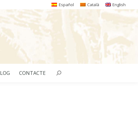
Español
Català
English
LOG
CONTACTE
Search: