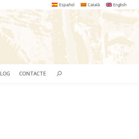
Español
Català
English
LOG
CONTACTE
Search: