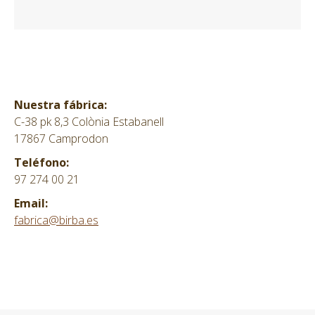
Nuestra fábrica:
C-38 pk 8,3 Colònia Estabanell
17867 Camprodon
Teléfono:
97 274 00 21
Email:
fabrica@birba.es