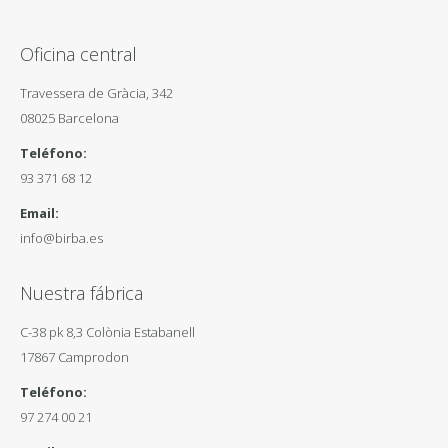
Oficina central
Travessera de Gràcia, 342
08025 Barcelona
Teléfono:
93 371 68 12
Email:
info@birba.es
Nuestra fábrica
C-38 pk 8,3 Colònia Estabanell
17867 Camprodon
Teléfono:
97 274 00 21