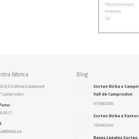
Fibra alimentaria
Proteínas
Sal
stra fábrica
Blog
pk 8,3 Colònia Estabanell
Sorteo Birba x Campi
7 Camprodon
Vall de Camprodon
07/08/2026
fono:
4 00 21
Sorteo Birba x Pastor
:
13/04/2026
ca@birba.es
Bases Legales Sorteo