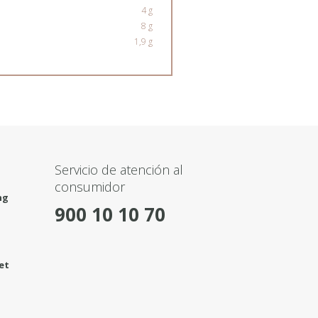
4 g
8 g
1,9 g
Servicio de atención al
consumidor
ng
900 10 10 70
et