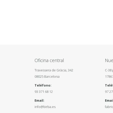
Oficina central
Nue
Travessera de Gràcia, 342
C-38 
08025 Barcelona
1786
Teléfono:
Telé
93 371 68 12
97 27
Email:
Email
info@birba.es
fabri