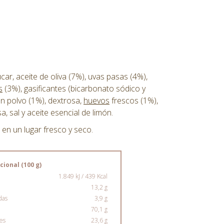
car, aceite de oliva (7%), uvas pasas (4%),
s
(3%), gasificantes (bicarbonato sódico y
 polvo (1%), dextrosa,
huevos
frescos (1%),
a, sal y aceite esencial de limón.
en un lugar fresco y seco.
cional (100 g)
1.849 kJ / 439 Kcal
13,2 g
das
3,9 g
70,1 g
res
23,6 g