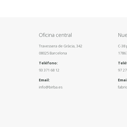
Oficina central
Nue
Travessera de Gràcia, 342
C-38 
08025 Barcelona
1786
Teléfono:
Telé
93 371 68 12
97 27
Email:
Email
info@birba.es
fabri