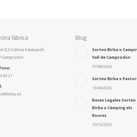
stra fábrica
Blog
pk 8,3 Colònia Estabanell
Sorteo Birba x Campi
7 Camprodon
Vall de Camprodon
07/08/2026
fono:
4 00 21
Sorteo Birba x Pastor
:
13/04/2026
ca@birba.es
Bases Legales Sorteo
Birba x Càmping els
Roures
10/12/2025