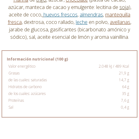
azúcar, manteca de cacao y emulgente: lecitina de
soja
),
aceite de coco,
huevos
frescos
,
almendras
,
mantequilla
fresca
, dextrosa, coco rallado,
leche
en polvo,
avellanas
,
jarabe de glucosa, gasificantes (bicarbonato amónico y
sódico), sal, aceite esencial de limón y aroma vainillina.
Información nutricional (100 g)
Valor energético
2.048 kJ / 489 Kcal
Grasas
21,9 g
de las cuales: saturadas
14,7 g
Hidratos de carbono
64 g
de los cuales: azúcares
35 g
Proteínas
7,6 g
Sal
0,4 g