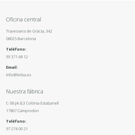
Oficina central
Travessera de Gràcia, 342
08025 Barcelona
Teléfono:
93 371 68 12
Email:
info@birba.es
Nuestra fábrica
C-38 pk 8,3 Colònia Estabanell
17867 Camprodon
Teléfono:
97 274 00 21