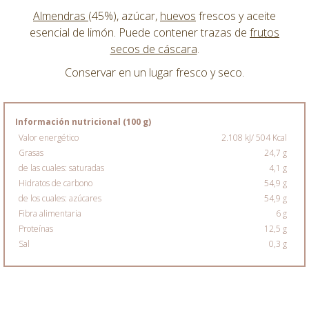
Almendras
(45%), azúcar,
huevos
frescos y aceite
esencial de limón. Puede contener trazas de
frutos
secos de cáscara
.
Conservar en un lugar fresco y seco.
Información nutricional (100 g)
Valor energético
2.108 kJ/ 504 Kcal
Grasas
24,7 g
de las cuales: saturadas
4,1 g
Hidratos de carbono
54,9 g
de los cuales: azúcares
54,9 g
Fibra alimentaria
6 g
Proteínas
12,5 g
Sal
0,3 g