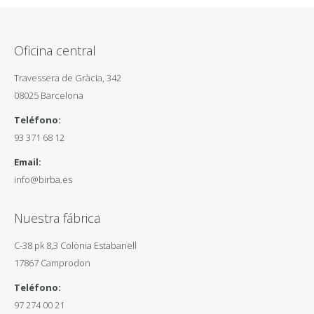
Oficina central
Travessera de Gràcia, 342
08025 Barcelona
Teléfono:
93 371 68 12
Email:
info@birba.es
Nuestra fábrica
C-38 pk 8,3 Colònia Estabanell
17867 Camprodon
Teléfono:
97 274 00 21