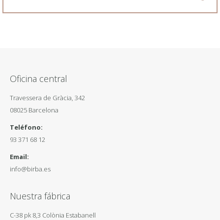
Oficina central
Travessera de Gràcia, 342
08025 Barcelona
Teléfono:
93 371 68 12
Email:
info@birba.es
Nuestra fábrica
C-38 pk 8,3 Colònia Estabanell