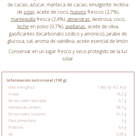
de cacao, azúcar, manteca de cacao, emulgente: lecitina
de
soja
), aceite de coco,
huevos
frescos (2,7%),
mantequilla
fresca (2,4%),
almendras
, dextrosa, coco,
leche
en polvo (0,7%),
avellanas
, aceite de oliva,
gasificantes (bicarbonato sódico y amónico), jarabe de
glucosa, sal, aroma de vainillina, aceite esencial de limón.
Conservar en un lugar fresco y seco protegido de la luz
solar.
Información nutricional (100 g)
Valor energético
1.980 kJ/ 472 Kcal
Grasas
18,2 g
De las cuales: saturadas
9,7 g
Hidratos de carbono
68,7 g
De los cuales: azúcares
31,5 g
Fibra alimentaria
3 g
Proteínas
6,6 g
Sal
0,68 g