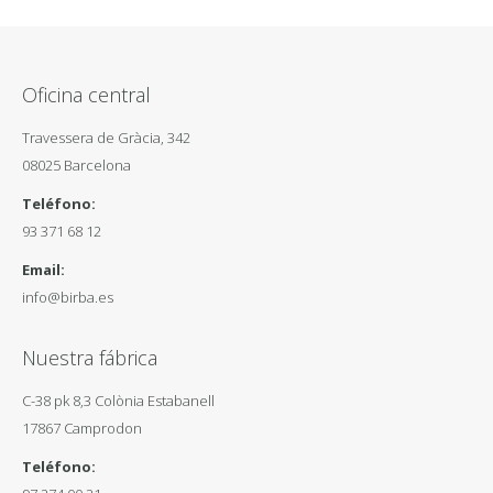
Oficina central
Travessera de Gràcia, 342
08025 Barcelona
Teléfono:
93 371 68 12
Email:
info@birba.es
Nuestra fábrica
C-38 pk 8,3 Colònia Estabanell
17867 Camprodon
Teléfono: