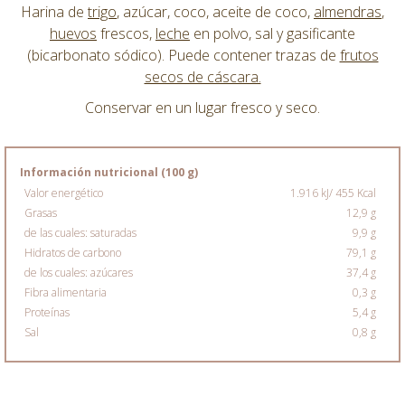
Harina de
trigo
, azúcar, coco, aceite de coco,
almendras
,
huevos
frescos,
leche
en polvo, sal y gasificante
(bicarbonato sódico). Puede contener trazas de
frutos
secos de cáscara.
Conservar en un lugar fresco y seco.
Información nutricional (100 g)
Valor energético
1.916 kJ/ 455 Kcal
Grasas
12,9 g
de las cuales: saturadas
9,9 g
Hidratos de carbono
79,1 g
de los cuales: azúcares
37,4 g
Fibra alimentaria
0,3 g
Proteínas
5,4 g
Sal
0,8 g