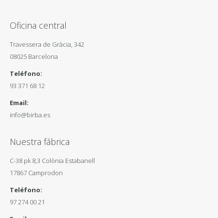
Oficina central
Travessera de Gràcia, 342
08025 Barcelona
Teléfono:
93 371 68 12
Email:
info@birba.es
Nuestra fábrica
C-38 pk 8,3 Colònia Estabanell
17867 Camprodon
Teléfono:
97 274 00 21