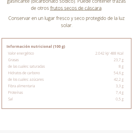
gasificante (bicarbonato sódico). Puede contener trazas
de otros
frutos secos de cáscara
.
Conservar en un lugar fresco y seco protegido de la luz
solar.
Información nutricional (100 g)
Valor energético
2.042 kJ/ 488 Kcal
Grasas
23,7 g
de las cuales: saturadas
8 g
Hidratos de carbono
54,6 g
de los cuales: azúcares
42,2 g
Fibra alimentaria
3,3 g
Proteínas
7,4 g
Sal
0,5 g