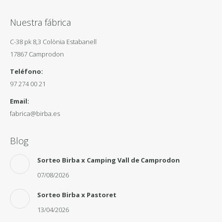
Nuestra fábrica
C-38 pk 8,3 Colònia Estabanell
17867 Camprodon
Teléfono:
97 274 00 21
Email:
fabrica@birba.es
Blog
Sorteo Birba x Camping Vall de Camprodon
07/08/2026
Sorteo Birba x Pastoret
13/04/2026