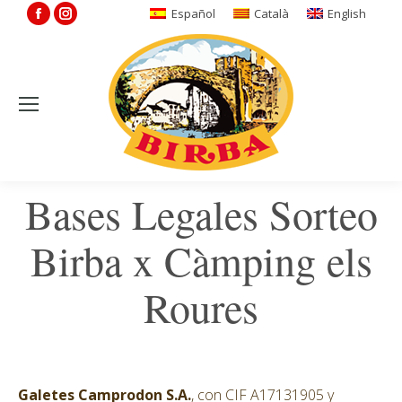
Facebook
Instagram
Español
Català
English
page
page
opens
opens
in
in
new
new
window
window
Bases Legales Sorteo
Birba x Càmping els
Roures
Galetes Camprodon S.A.
, con CIF A17131905 y