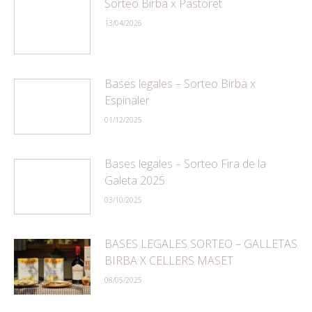
Sorteo Birba x Pastoret
13/04/2026
Bases legales – Sorteo Birba x
Espinaler
01/12/2025
Bases legales – Sorteo Fira de la
Galeta 2025
03/10/2025
BASES LEGALES SORTEO – GALLETAS
BIRBA X CELLERS MASET
08/05/2025