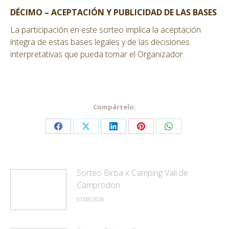
DÉCIMO – ACEPTACIÓN Y PUBLICIDAD DE LAS BASES
La participación en este sorteo implica la aceptación
íntegra de estas bases legales y de las decisiones
interpretativas que pueda tomar el Organizador.
Compártelo:
Share
Share
Share
Share
Share
on
on
on
on
on
Facebook
X
LinkedIn
Pinterest
WhatsApp
Sorteo Birba x Camping Vall de
Camprodon
07/08/2026