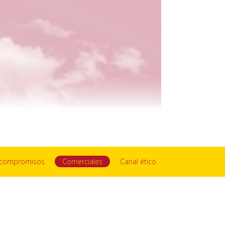
y compromisos
Comerciales
Canal ético