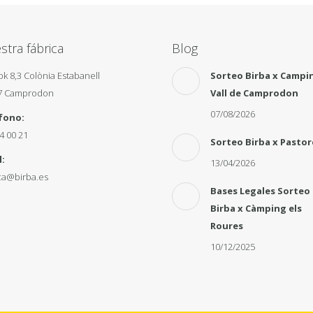
stra fábrica
Blog
pk 8,3 Colònia Estabanell
Sorteo Birba x Campi
7 Camprodon
Vall de Camprodon
07/08/2026
fono:
4 00 21
Sorteo Birba x Pastor
:
13/04/2026
ca@birba.es
Bases Legales Sorteo
Birba x Càmping els
Roures
10/12/2025