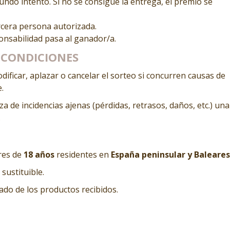
undo intento. Si no se consigue la entrega, el premio se
rcera persona autorizada.
onsabilidad pasa al ganador/a.
 CONDICIONES
ificar, aplazar o cancelar el sorteo si concurren causas de
.
 de incidencias ajenas (pérdidas, retrasos, daños, etc.) una
.
res de
18 años
residentes en
España peninsular y Baleares
 sustituible.
ado de los productos recibidos.