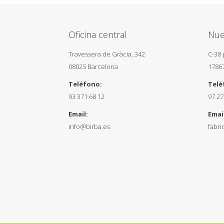
Oficina central
Nue
Travessera de Gràcia, 342
C-38 
08025 Barcelona
1786
Teléfono:
Telé
93 371 68 12
97 27
Email:
Email
info@birba.es
fabri