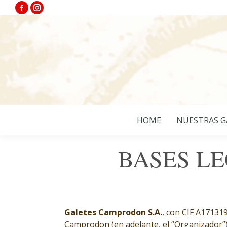
Facebook
Instagram
page
page
opens
opens
in
in
new
new
window
window
HOME
NUESTRAS G
BASES LE
Galetes Camprodon S.A.
, con CIF A171319
Camprodon (en adelante, el “Organizador”)